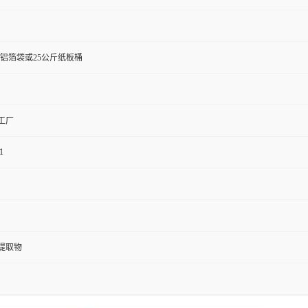
斤铝箔袋或25公斤纸板桶
工厂
1
提取物