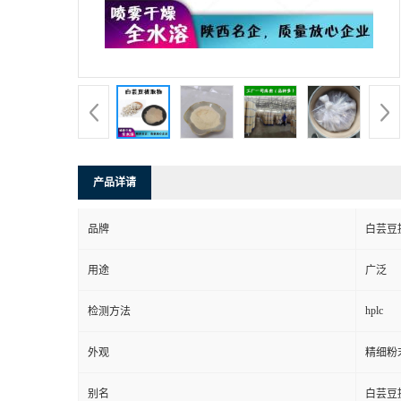
产品详请
品牌
白芸豆
用途
广泛
hplc
检测方法
外观
精细粉
别名
白芸豆