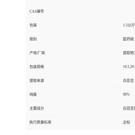
CAS编号
包装
1-5公
级别
医药级
产地/厂商
提取物
10:1,20:
包装规格
提取来源
白芸豆
98%
纯度
主要成分
白芸豆
执行质量标准
企标