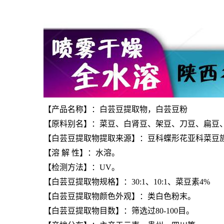
【产品名称】：白芸豆提取物，白芸豆粉
【原料别名】：菜豆、白肾豆、架豆、刀豆、扁豆
【
白芸豆提取物
提取来源】：豆科蝶形花亚科菜豆
【溶 解 性】：水溶。
【检测方法】：UV。
【
白芸豆提取物
规格】：30:1、10:1、菜豆素4%
【
白芸豆提取物
颜色外观】：类白色粉末。
【
白芸豆提取物
目数】：筛选过80-100目。