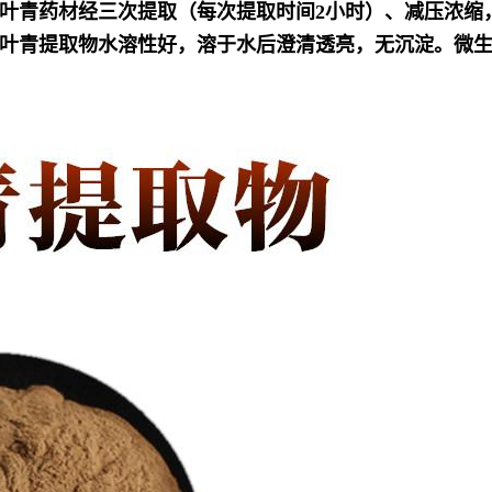
叶青药材经三次提取（每次提取时间2小时）、减压浓缩
叶青提取物水溶性好，溶于水后澄清透亮，无沉淀。
微