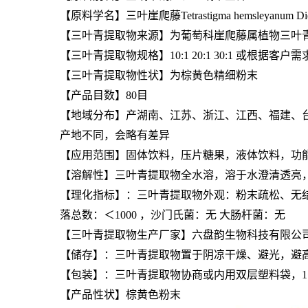
【原料学名】三叶崖爬藤Tetrastigma hemsleyanum Diels
【
三叶青提取物
来源】为葡萄科崖爬藤属植物三叶青Tetrasti
【
三叶青提取物
规格】10:1 20:1 30:1 或根据客户
【
三叶青提取物
性状】为棕黄色精细粉末
【产品目数】80目
【地域分布】产湖南、江苏、浙江、江西、福建、台
产地不同，会略有差异
【应用范围】固体饮料，压片糖果，液体饮料，功
【溶解性】三叶青提取物全水溶，溶于水澄清透亮
【理化指标】：三叶青提取物外观：粉末疏松、无结块
落总数：＜1000 ，沙门氏菌：无 大肠杆菌：无
【
三叶青提取物
生产厂家】六盘韵生物科技有限公
【储存】：
三叶青提取物
置于阴凉干燥、避光，避
【包装】：
三叶青提取物
协商或内用双层塑料袋，1
【产品性状】棕黄色粉末