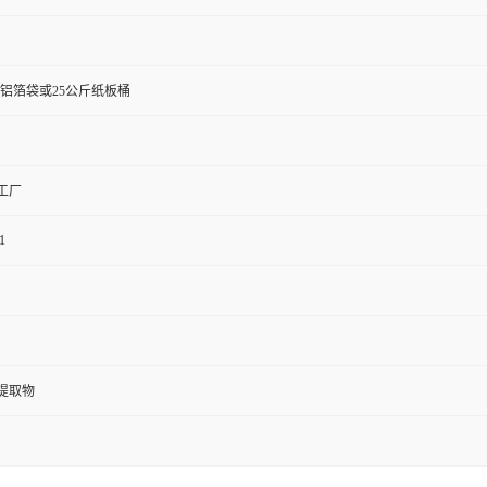
斤铝箔袋或25公斤纸板桶
工厂
1
提取物