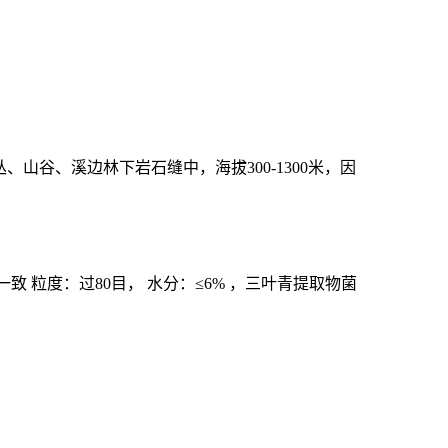
谷、溪边林下岩石缝中，海拔300-1300米，因
粒度：过80目， 水分：≤6% ，三叶青提取物菌