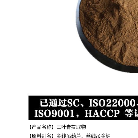
【产品名称】三叶青提取物
【原料别名】金线吊葫芦、丝线吊金钟