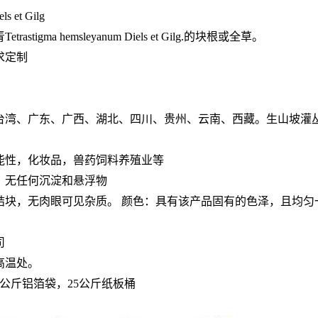
 et Gilg
gma hemsleyanum Diels et Gilg.的块根或全草。
需求定制
湾、广东、广西、湖北、四川、贵州、云南、西藏。生山坡灌丛、山
能性，化妆品，兽药饲料养殖业等
，无任何沉淀和悬浮物
，无肉眼可见杂质。 颜色：具有该产品固有的色泽，且均匀一致 
司
高温处。
公斤铝箔袋，25公斤纸板桶