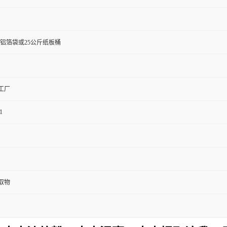
斤铝箔袋或25公斤纸板桶
工厂
1
取物