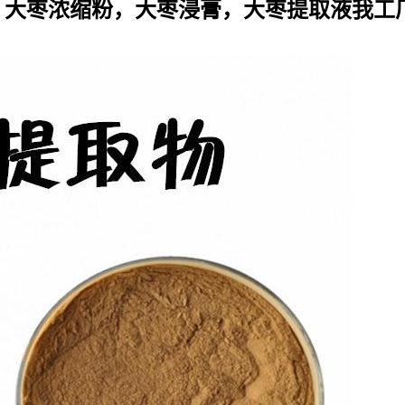
，大枣浓缩粉，大枣浸膏，大枣提取液
我工