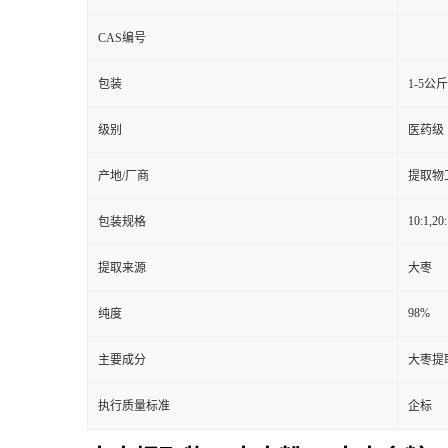
CAS编号
包装
1-5公
级别
医药级
产地/厂商
提取物
10:1,20:
包装规格
提取来源
大枣
98%
纯度
主要成分
大枣提
执行质量标准
企标