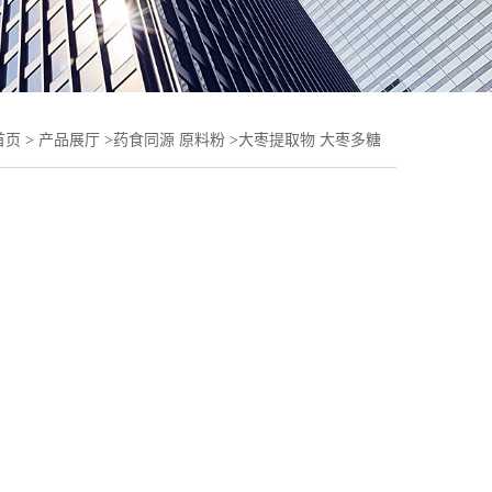
首页
>
产品展厅
>
药食同源 原料粉
>
大枣提取物 大枣多糖