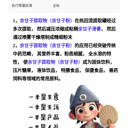
执行质量标准
企标
1，
余甘子
提取物（余甘子粉）
在热回流提取罐经过
多次提取， 然后减压浓缩成粘稠
余甘子
浸膏
， 然后
通过喷雾干燥塔制成精细粉末
2，
余甘子
提取物
（余甘子粉）
的
应用已经突破传统
中药范畴， 其营养丰富，粉质细腻， 全水溶的特
性， 使
余甘子
提取物
（余甘子粉）
成为固体饮料，
压片糖果， 液体饮品， 特膳食品， 保健食品， 兽药
饲料等领域的常用原料
。