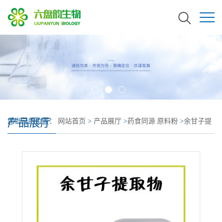
产品展厅
您当前的位置：
网站首页
>
产品展厅
>
药食同源 原料粉
>
余甘子提
取物 全水溶 余甘子粉