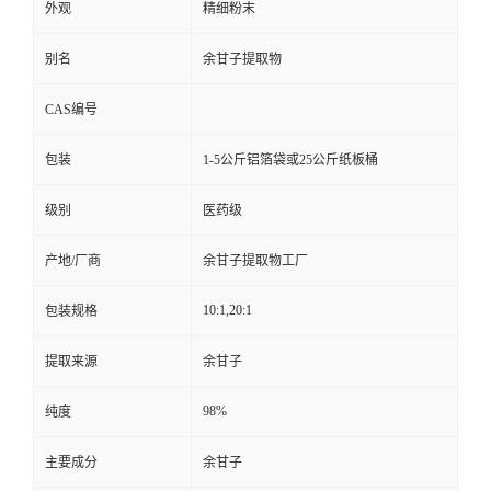
外观
精细粉末
别名
余甘子提取物
CAS编号
包装
1-5公斤铝箔袋或25公斤纸板桶
级别
医药级
产地/厂商
余甘子提取物工厂
10:1,20:1
包装规格
提取来源
余甘子
98%
纯度
主要成分
余甘子