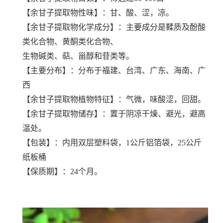
【
余甘子提取物
性味】：甘、酸、涩，凉。
【
余甘子提取物
化学成分】：主要成分是鞣质及酚酸
类化合物、黄酮类化合物、
生物碱类、萜、甾醇和苷类等。
【主要分布】：分布于福建、台湾、广东、海南、广
西
【
余甘子提取物
植物特征】：气微，味酸涩，回甜。
【
余甘子提取物
储存】：置于阴凉干燥、避光，避高
温处。
【包装】：内用双层塑料袋，1公斤铝箔袋，25公斤
纸板桶
【保质期】：24个月。