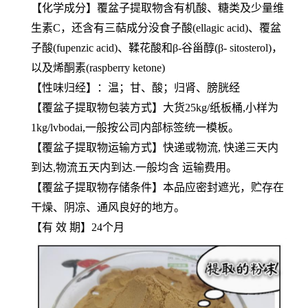
【化学成分】覆盆子提取物含有机酸、糖类及少量维
生素C，还含有三萜成分没食子酸(ellagic acid)、覆盆
子酸(fupenzic acid)、鞣花酸和β-谷甾醇(β- sitosterol)，
以及烯酮素(raspberry ketone)
【性味归经】：温；甘、酸；归肾、膀胱经
【
覆盆子提取物
包装方式】大货25kg/纸板桶,小样为
1kg/lvbodai,一般按公司内部标签统一模板。
【
覆盆子提取物
运输方式】快递或物流, 快递三天内
到达,物流五天内到达.一般均含 运输费用。
【
覆盆子提取物
存储条件】本品应密封遮光，贮存在
干燥、阴凉、通风良好的地方。
【有 效 期】24个月