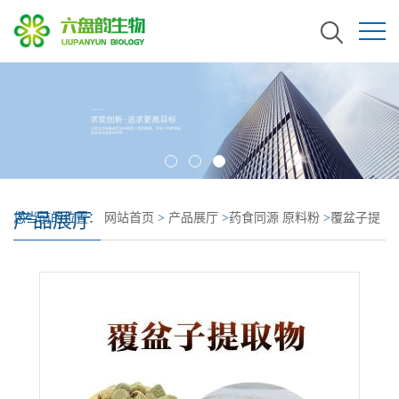
产品展厅
您当前的位置：
网站首页
>
产品展厅
>
药食同源 原料粉
>
覆盆子提
取物 现货 覆盆子粉 全水溶 覆盆子浸膏