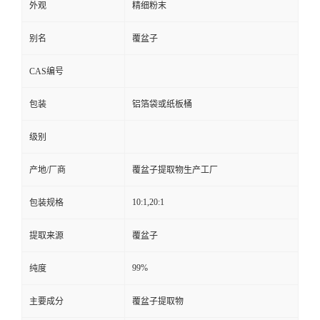
外观
精细粉末
别名
覆盆子
CAS编号
包装
铝箔袋或纸板桶
级别
产地/厂商
覆盆子提取物生产工厂
10:1,20:1
包装规格
提取来源
覆盆子
99%
纯度
主要成分
覆盆子提取物