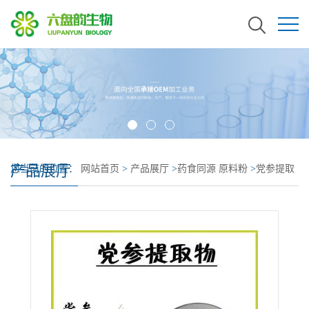
产品展厅
您当前的位置：
网站首页
>
产品展厅
>
药食同源 原料粉
>
党参提取
物 主要成分多糖 党参浸膏 党参粉