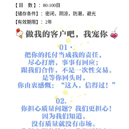
【 目 数 】：80-100目
【储存条件】：密闭，阴凉，防潮，避光
【有效期限】：2年