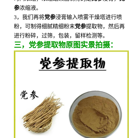
参
浓缩液。
3，我们再将
党参
浸膏输入喷雾干燥塔进行喷
粉，可制得细腻精细粉末
党参
提取物，然后再
进行粉碎，过筛，包装，留样检测等。
三，党参提取物原图实景拍摄：