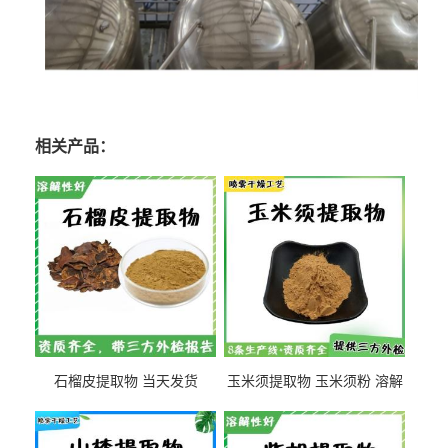
相关产品：
石榴皮提取物 当天发货
玉米须提取物 玉米须粉 溶解
性好