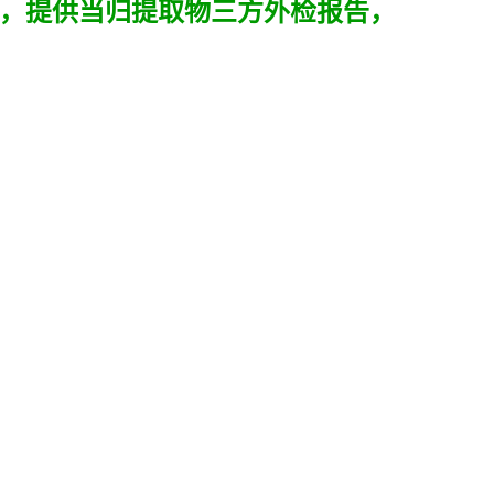
，提供
当归提取物
三方外检报告，