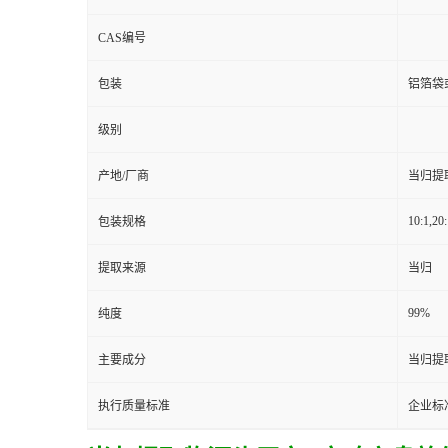
CAS编号
包装
铝箔袋
级别
产地/厂商
当归提
10:1,20:
包装规格
提取来源
当归
99%
纯度
主要成分
当归提
执行质量标准
企业标