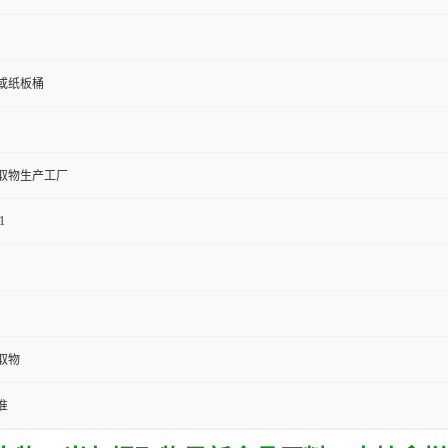
或纸板桶
取物生产工厂
1
取物
准