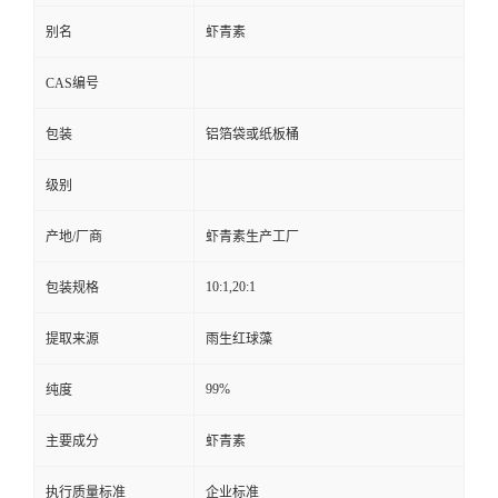
别名
虾青素
CAS编号
包装
铝箔袋或纸板桶
级别
产地/厂商
虾青素生产工厂
10:1,20:1
包装规格
提取来源
雨生红球藻
99%
纯度
主要成分
虾青素
执行质量标准
企业标准