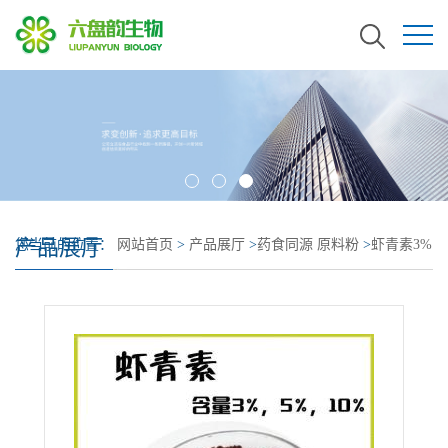
产品展厅
您当前的位置：
网站首页
>
产品展厅
>
药食同源 原料粉
>
虾青素3%
5% 10% 新食品原料