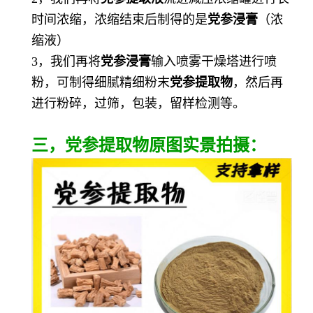
时间浓缩，浓缩结束后制得的是
党参
浸膏
（浓
缩液）
3，我们再将
党参浸膏
输入喷雾干燥塔进行喷
粉，可制得细腻精细粉末
党参提取物
，然后再
进行粉碎，过筛，包装，留样检测等。
三，党参提取物原图实景拍摄：