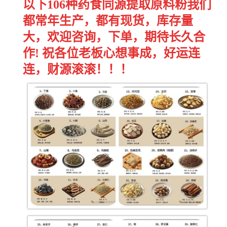
以下106种药食同源提取原料粉我们
都常年生产，都有现货，库存量
大，欢迎咨询，下单，期待长久合
作! 祝各位老板心想事成，好运连
连，财源滚滚！！！