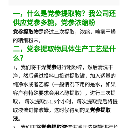
一
，
什么是
党参提取物
？我公司还
供应党参多糖，党参浓缩粉
党参提取物
是经过三次提取，浓缩，喷雾干燥
的精细粉末。
二，
党参提取物
具体生产工艺是什
么？
1，我们将干燥
党参
进行粗粉碎，然后清洗干
净，然后通过投料口投进提取罐，加入适量的
纯净水或者乙醇（一般情况下用的是水，如果
客户有特殊要求会用乙醇提取），进行三次提
取， 每次提取2-1.5个小时，每次提取完后将提
取液流进储液罐，这时候得到的是
党参
提取
液
。
2，我们再将
党参
提取液
流进减压浓缩罐进行长