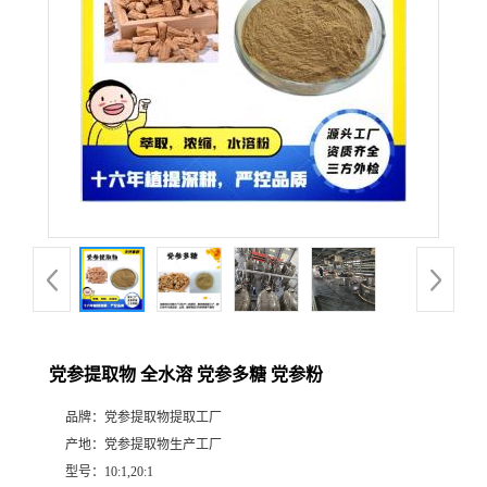
党参提取物 全水溶 党参多糖 党参粉
品牌：
党参提取物提取工厂
产地：
党参提取物生产工厂
型号：
10:1,20:1