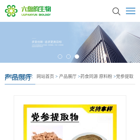
产品展厅
您当前的位置：
网站首页
>
产品展厅
>
药食同源 原料粉
>
党参提取
物 全水溶 党参多糖 党参粉