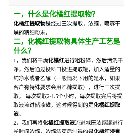
一
，
什么是
化橘红提取物
？
化橘红提取物
是经过三次提取，浓缩，喷雾干
燥的精细粉末。
二，
化橘红提取物
具体生产工艺是
什么？
1，我们将干燥
化橘红
进行粗粉碎，然后清洗干
净，然后通过投料口投进提取罐，加入适量的
纯净水或者乙醇（一般情况下用的是水，如果
客户有特殊要求会用乙醇提取），进行三次提
取， 每次提取2-1.5个小时，每次提取完后将提
取液流进储液罐，这时候得到的是
化橘红
提取
液
。
2，我们再将
化橘红
提取液
流进减压浓缩罐进行
长时间浓缩，浓缩结束后制得的是
化橘红
浸膏