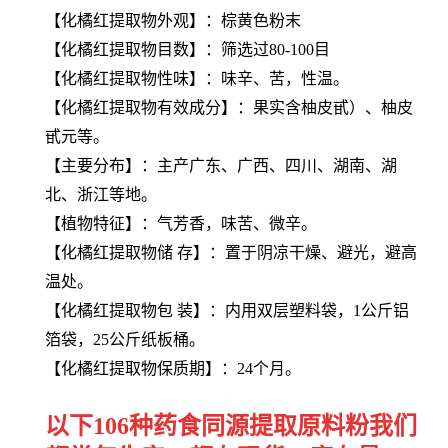
【
化橘红提取物
外观】：棕黄色粉末
【
化橘红提取物
目数】：筛选过80-100目
【
化橘红提取物
性味】：味辛、苦，性温。
【
化橘红提取物
有效成分】：果实含柚皮甙）、柚皮
甙元等。
【主要分布】：主产广东、广西、四川、湖南、湖
北、浙江等地。
【植物特征】：气芳香，味苦、微辛。
【
化橘红提取物
储 存】：置于阴凉干燥、避光，避高
温处。
【
化橘红提取物
包 装】：内用双层塑料袋，1公斤铝
箔袋，25公斤纸板桶。
【
化橘红提取物
保质期】：24个月。
以下106种药食同源提取原料粉我们