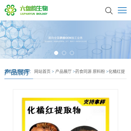
产品展厅
您当前的位置：
网站首页
>
产品展厅
>
药食同源 原料粉
>
化橘红提
取物 全水溶 化橘红浓缩粉