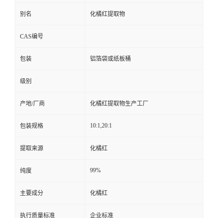
别名
化橘红提取物
CAS编号
包装
铝箔袋或纸板桶
级别
产地/厂商
化橘红提取物生产工厂
10:1,20:1
包装规格
提取来源
化橘红
99%
纯度
主要成分
化橘红
执行质量标准
企业标准