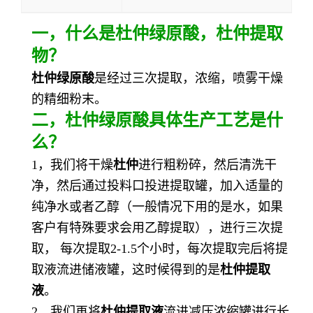
一
，
什么是
杜仲绿原酸，杜仲提取
物
？
杜仲绿原酸
是经过三次提取，浓缩，喷雾干燥
的精细粉末。
二，
杜仲绿原酸
具体生产工艺是什
么？
1，我们将干燥
杜仲
进行粗粉碎，然后清洗干
净，然后通过投料口投进提取罐，加入适量的
纯净水或者乙醇（一般情况下用的是水，如果
客户有特殊要求会用乙醇提取），进行三次提
取， 每次提取2-1.5个小时，每次提取完后将提
取液流进储液罐，这时候得到的是
杜仲
提取
液
。
2，我们再将
杜仲
提取液
流进减压浓缩罐进行长