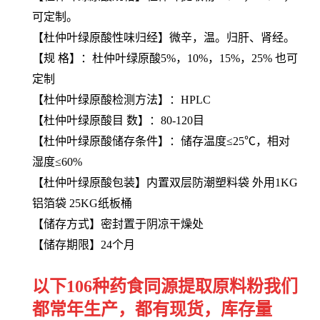
可定制。
【
杜仲叶绿原酸
性味归经】微辛，温。归肝、肾经。
【规 格】：杜仲叶绿原酸5%，10%，15%，25% 也可
定制
【
杜仲叶绿原酸
检测方法】：HPLC
【
杜仲叶绿原酸
目 数】：80-120目
【
杜仲叶绿原酸
储存条件】：储存温度≤25℃，相对
湿度≤60%
【
杜仲叶绿原酸
包装】内置双层防潮塑料袋 外用1KG
铝箔袋 25KG纸板桶
【储存方式】密封置于阴凉干燥处
【储存期限】24个月
以下106种药食同源提取原料粉我们
都常年生产，都有现货，库存量