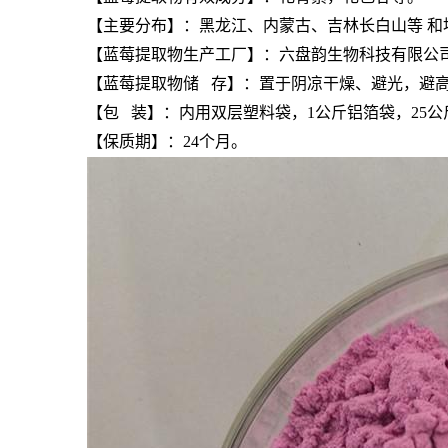
【主要分布】：黑龙江、内蒙古、吉林长白山等 和
【
蓝莓提取物
生产工厂】：六盘韵生物科技有限公
【
蓝莓提取物
储 存】：置于阴凉干燥、避光，避
【包 装】：内用双层塑料袋，1公斤铝箔袋，25公
【保质期】：24个月。