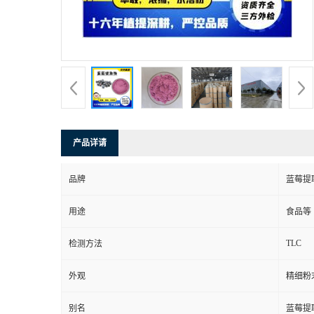
产品详请
品牌
蓝莓提
用途
食品等
TLC
检测方法
外观
精细粉
别名
蓝莓提