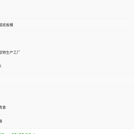
或纸板桶
取物生产工厂
1
青素
准