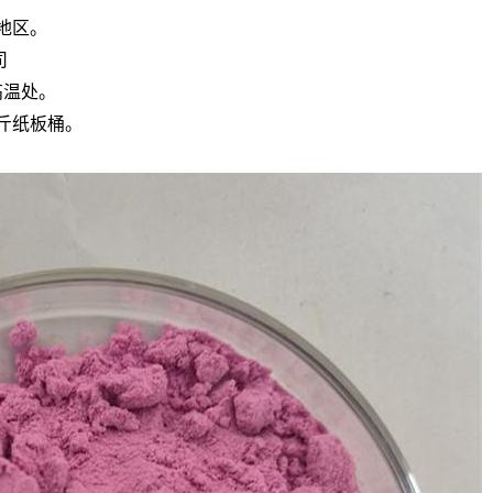
地区。
司
高温处。
斤纸板桶。