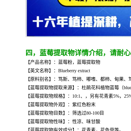
四，蓝莓提取物详情介绍，请耐心
【产品名称】：蓝莓粉，蓝莓提取物
【英文名称】：Blueberry extract
【原料别名】：笃斯、笃柿、嘟嗜、都柿、甸果、
【
蓝莓提取物
提取来源】：杜鹃花科植物蓝莓（blueb
【
蓝莓提取物
规格】：10:1、，另有花青素5%，2
【
蓝莓提取物
外观】：紫红色粉末
【
蓝莓提取物
目数】：筛选过80-100目
【
蓝莓提取物
性味】：性凉、味甘酸
【
蓝莓提取物
有效成分】：花青素，花色苷等。