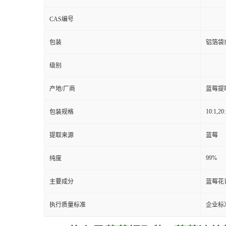
CAS编号
包装
铝箔袋
级别
产地/厂商
蓝莓提
10:1,20:
包装规格
提取来源
蓝莓
99%
纯度
主要成分
蓝莓花
执行质量标准
企业标