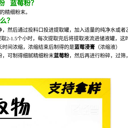
粉 蓝莓粉？
的精细粉末。
么？
净，然后通过投料口投进提取罐，加入适量的纯净水或者
取2-1.5个小时，每次提取完后将提取液流进储液罐，这
长时间浓缩，浓缩结束后制得的是
蓝莓
浸膏
（浓缩液）
粉，可制得细腻精细粉末
蓝莓粉
，然后再进行粉碎，过筛