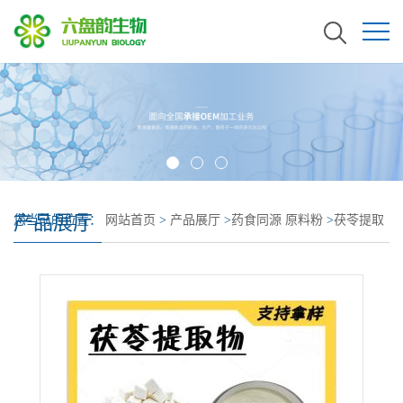
产品展厅
您当前的位置：
网站首页
>
产品展厅
>
药食同源 原料粉
>
茯苓提取
物 茯苓粉 茯苓浓缩粉