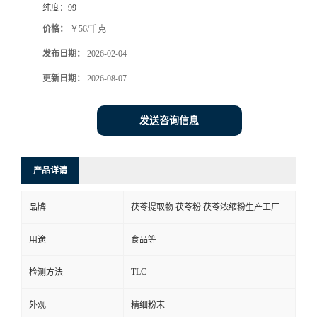
纯度：
99
价格：
￥56/千克
发布日期：
2026-02-04
更新日期：
2026-08-07
发送咨询信息
产品详请
品牌
茯苓提取物 茯苓粉 茯苓浓缩粉生产工厂
用途
食品等
TLC
检测方法
外观
精细粉末