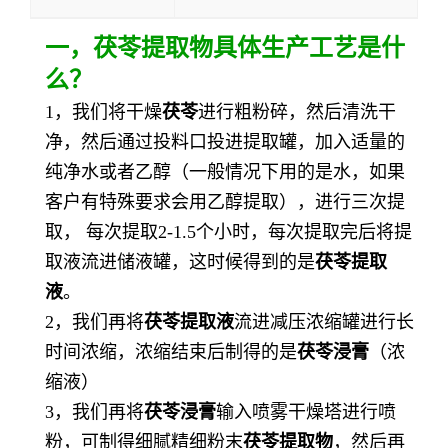
一，
茯苓提取物
具体生产工艺是什
么？
1，我们将干燥
茯苓
进行粗粉碎，然后清洗干
净，然后通过投料口投进提取罐，加入适量的
纯净水或者乙醇（一般情况下用的是水，如果
客户有特殊要求会用乙醇提取），进行三次提
取， 每次提取2-1.5个小时，每次提取完后将提
取液流进储液罐，这时候得到的是
茯苓提取
液
。
2，我们再将
茯苓提取液
流进减压浓缩罐进行长
时间浓缩，浓缩结束后制得的是
茯苓浸膏
（浓
缩液）
3，我们再将
茯苓浸膏
输入喷雾干燥塔进行喷
粉，可制得细腻精细粉末
茯苓提取物
，然后再