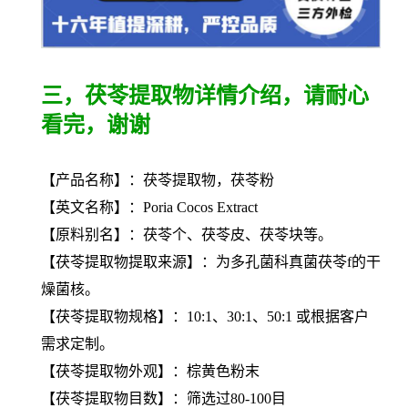
三，茯苓提取物详情介绍，请耐心
看完，谢谢
【产品名称】：茯苓提取物，茯苓粉
【英文名称】：Poria Cocos Extract
【原料别名】：茯苓个、茯苓皮、茯苓块等。
【
茯苓提取物
提取来源】：为多孔菌科真菌茯苓f的干
燥菌核。
【
茯苓提取物
规格】：10:1、30:1、50:1 或根据客户
需求定制。
【
茯苓提取物
外观】：棕黄色粉末
【
茯苓提取物
目数】：筛选过80-100目