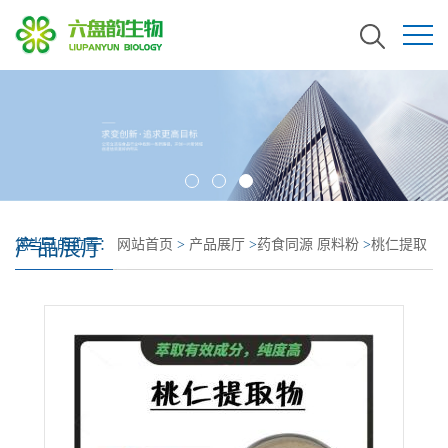
产品展厅
您当前的位置：
网站首页
>
产品展厅
>
药食同源 原料粉
>
桃仁提取
物 桃仁浓缩粉 桃仁粉