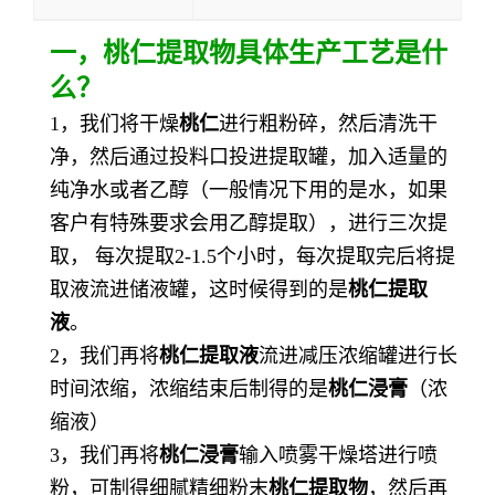
一，
桃仁提取物
具体生产工艺是什
么？
1，我们将干燥
桃仁
进行粗粉碎，然后清洗干
净，然后通过投料口投进提取罐，加入适量的
纯净水或者乙醇（一般情况下用的是水，如果
客户有特殊要求会用乙醇提取），进行三次提
取， 每次提取2-1.5个小时，每次提取完后将提
取液流进储液罐，这时候得到的是
桃仁提取
液
。
2，我们再将
桃仁提取液
流进减压浓缩罐进行长
时间浓缩，浓缩结束后制得的是
桃仁浸膏
（浓
缩液）
3，我们再将
桃仁浸膏
输入喷雾干燥塔进行喷
粉，可制得细腻精细粉末
桃仁提取物
，然后再