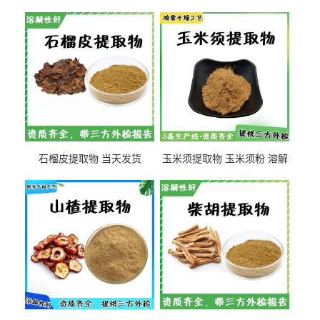
石榴皮提取物 当天发货
玉米须提取物 玉米须粉 溶解
性好