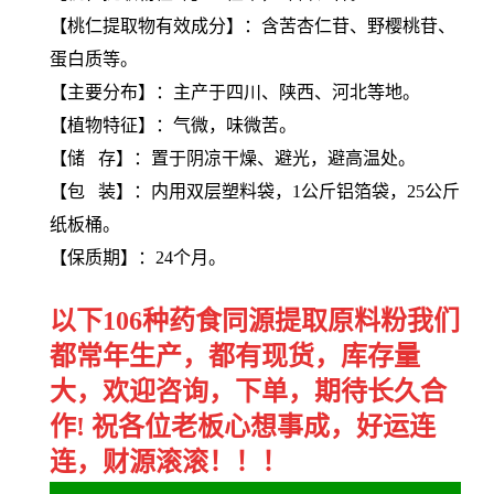
【
桃仁提取物
有效成分】：含苦杏仁苷、野樱桃苷、
蛋白质等。
【主要分布】：主产于四川、陕西、河北等地。
【植物特征】：气微，味微苦。
【储 存】：置于阴凉干燥、避光，避高温处。
【包 装】：内用双层塑料袋，1公斤铝箔袋，25公斤
纸板桶。
【保质期】：24个月。
以下106种药食同源提取原料粉我们
都常年生产，都有现货，库存量
大，欢迎咨询，下单，期待长久合
作! 祝各位老板心想事成，好运连
连，财源滚滚！！！