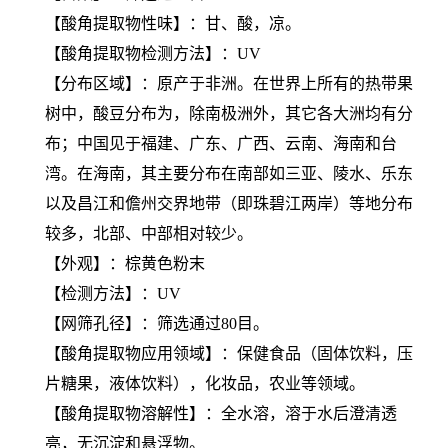
【酸角提取物性味】：甘、酸，凉。
【酸角提取物检测方法】：UV
【分布区域】：原产于非洲。在世界上所有的热带果
树中，酸豆分布为，除南极洲外，其它各大洲均有分
布；中国见于福建、广东、广西、云南、海南和台
湾。在海南，其主要分布在南部如三亚、陵水、乐东
以及昌江和儋州交界地带（即珠碧江两岸）等地分布
较多，北部、中部相对较少。
【外观】：棕黄色粉末
【检测方法】：UV
【网筛孔径】：筛选通过80目。
【酸角提取物应用领域】：保健食品（固体饮料，压
片糖果，液体饮料），化妆品，农业等领域。
【酸角提取物溶解性】：全水溶，溶于水后澄清透
亮，无沉淀和悬浮物。