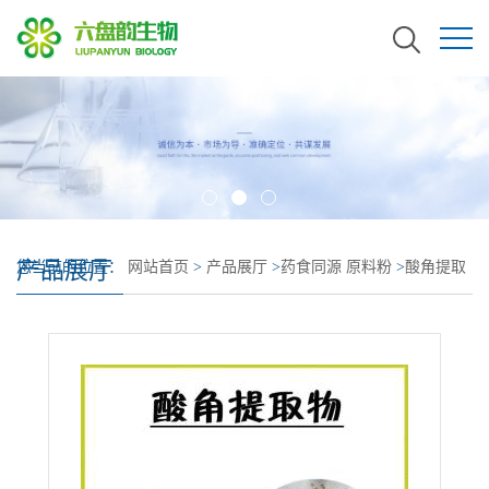
产品展厅
您当前的位置：
网站首页
>
产品展厅
>
药食同源 原料粉
>
酸角提取
物 酸角浓缩粉 酸角粉