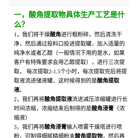
一，
酸角提取物
具体生产工艺是什
么？
1，我们将干燥
酸角
进行粗粉碎，然后清洗干
净，然后通过投料口投进提取罐，加入适量的
纯净水或者乙醇（一般情况下用的是水，如果
客户有特殊要求会用乙醇提取），进行三次提
取， 每次提取2-1.5个小时，每次提取完后将提
取液流进储液罐，这时候得到的是
酸角提取
液
。
2，我们再将
酸角提取液
流进减压浓缩罐进行长
时间浓缩，浓缩结束后制得的是
酸角浸膏
（浓
缩液）
3，我们再将
酸角浸膏
输入喷雾干燥塔进行喷
粉，可制得细腻精细粉末
酸角提取物
，然后再