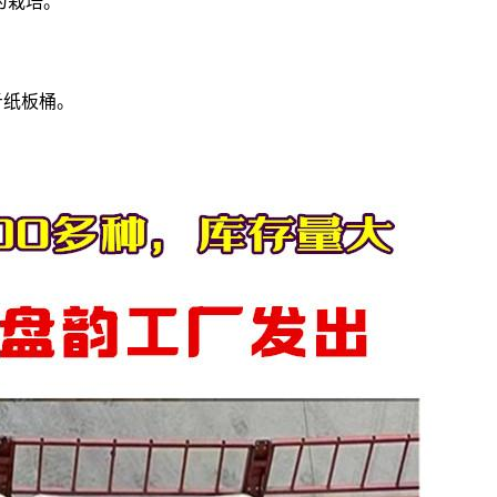
为栽培。
斤纸板桶。