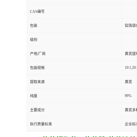
CAS编号
包装
铝箔袋
级别
产地/厂商
黄芪提
10:1,20:
包装规格
提取来源
黄芪
99%
纯度
主要成分
黄芪多
执行质量标准
企业标