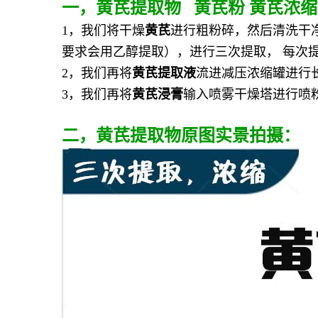
一，
黄芪提取物 黄芪粉 黄芪浓
1，我们将干燥
黄芪
进行粗粉碎，然后清洗干
要求会用乙醇提取），进行三次提取， 每次提
2，我们再将
黄芪提取液
流进减压浓缩罐进行
3，我们再将
黄芪浸膏
输入喷雾干燥塔进行喷
二，黄芪提取物原图实景拍摄：