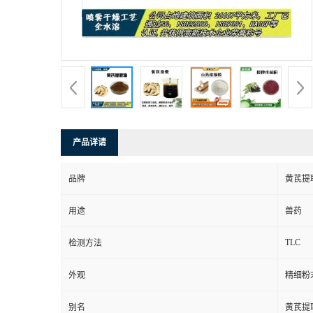
产品详请
品牌
黄芪提
用途
兽药
TLC
检测方法
外观
精细粉
别名
黄芪提