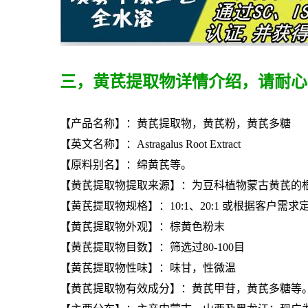
三，黄芪提取物详情介绍，请耐心
【产品名称】：黄芪提取物，黄芪粉，黄芪多糖
【英文名称】：Astragalus Root Extract
【原料别名】：绵黄芪等。
【
黄芪提取物
提取来源】：为豆科植物蒙古黄芪的
【
黄芪提取物
规格】：10:1、20:1 或根据客户需求
【
黄芪提取物
外观】：棕黄色粉末
【
黄芪提取物
目数】：筛选过80-100目
【
黄芪提取物
性味】：味甘，性微温
【
黄芪提取物
有效成分】：黄芪甲苷，黄芪多糖等