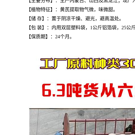
【主要分布】：主产内蒙古、山西及黑龙江；现广
【植物特征】：
黄芪提取物
气微，味微甜。
【储 存】：置于阴凉干燥、避光，避高温处。
【包 装】：内用双层塑料袋，1公斤铝箔袋，25公
【保质期】：24个月。