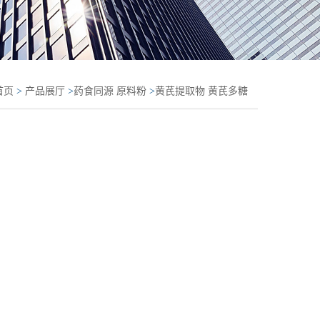
首页
>
产品展厅
>
药食同源 原料粉
>
黄芪提取物 黄芪多糖