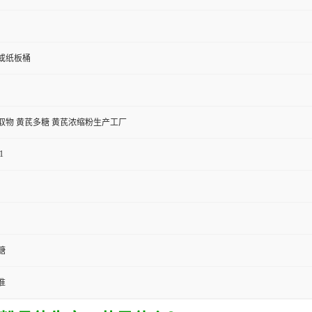
或纸板桶
取物 黄芪多糖 黄芪浓缩粉生产工厂
1
糖
准