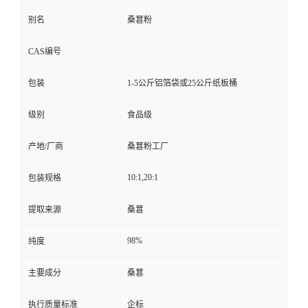
别名
桑葚粉
CAS编号
包装
1-5公斤铝箔袋或25公斤纸板桶
级别
食品级
产地/厂商
桑葚粉工厂
10:1,20:1
包装规格
提取来源
桑葚
98%
纯度
主要成分
桑葚
执行质量标准
企标