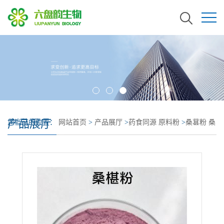
产品展厅
您当前的位置：
网站首页
>
产品展厅
>
药食同源 原料粉
>
桑葚粉 桑
葚浓缩汁粉 桑葚提取物