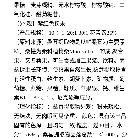
果糖、麦芽糊精、无水柠檬酸、柠檬酸钠、二
氧化硅、甜菊糖苷。
【外 观】紫红色粉末
【产品规格】 10 ：1 20:1 30:1 花青素25%
【原料来源】桑葚提取物是以鲜桑葚为主要原
料。桑椹为桑科植物桑MorusalbaL. 的成 聚合
果，又名桑果，可生食或加工果浆、饮料。因
桑树生长环境，使桑果自然生长,桑葚提取物含
有活性蛋白、维生素、胡萝卜素、矿物质、葡
萄糖、蔗糖、果糖、鞣质、苹果酸、钙、维生
素B1 、B2 、C 、尼克酸等成分。
【理化指标】：桑葚提取物外观：粉末疏松、
无结块，无肉眼可见杂质。 颜色：具有该产品
固有的色泽，且均匀一致 粒度：过80目， 水
分：≤6% ，桑葚提取物菌落总数：＜1000 ，沙