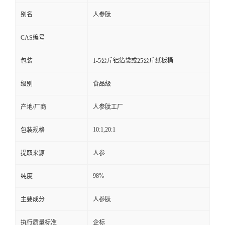
别名
人参肽
CAS编号
包装
1-5公斤铝箔袋或25公斤纸板桶
级别
食品级
产地/厂商
人参肽工厂
10:1,20:1
包装规格
提取来源
人参
98%
纯度
主要成分
人参肽
执行质量标准
企标