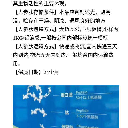
其生物活性的重要体现。
【
人参肽
存储条件】本品应密封遮光，避高
温，贮存在干燥、阴凉、通风良好的地方
【
人参肽
包装方式】大货25公斤/纸板桶,小样为
1KG/铝箔袋,一般按公司内部标签统一模板
【
人参肽
运输方式】快递或物流,国内快递三天
内到达,物流五天内到达.一般均含国内运输费
用。
【保质日期】24个月