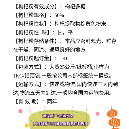
【
枸杞粉
有效成分】：枸杞多糖
【
枸杞粉
规格】：50%
【
枸杞粉
性状】：枸杞提取物棕黄色粉末
【
枸杞粉
性 味】：甘，平
【
枸杞粉
存储条件】：本品应密封遮光，贮存
在干燥、阴凉、通风良好的地方
【
枸杞粉
起订量】：1KG
【包装方式】：大货25公斤/纸板桶,小样为
1KG/铝箔袋,一般按公司内部标签统一模板。
【运输方式】：快递或物流,国内快递三天内到
达,物流五天内到达.一般均含国内运输费用。
【有 效 期】：两年