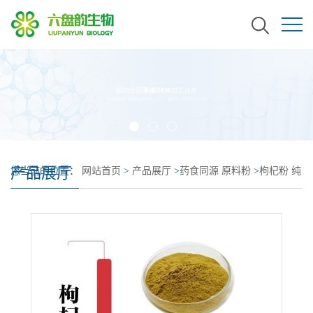
产品展厅
您当前的位置：
网站首页
>
产品展厅
>
药食同源 原料粉
>
枸杞粉 纯
粉 枸杞浓缩粉 纯度98% 多糖