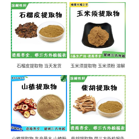
石榴皮提取物 当天发货
玉米须提取物 玉米须粉 溶解
性好
山楂提取物 生产量大 山楂粉
柴胡提取物 带三方外检报告