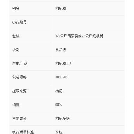
别名
枸杞粉
CAS编号
包装
1-5公斤铝箔袋或25公斤纸板桶
级别
食品级
产地/厂商
枸杞粉工厂
10:1,20:1
包装规格
提取来源
枸杞
98%
纯度
主要成分
枸杞多糖
执行质量标准
企标