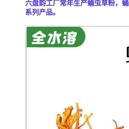
六盘韵工厂常年生产
蛹虫草
粉，蛹
系列产品
。