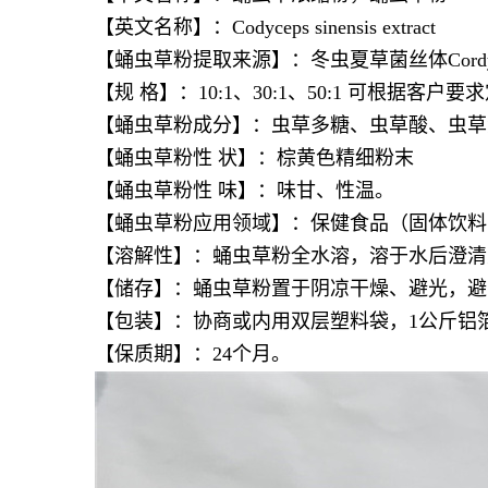
【英文名称】：Codyceps sinensis extract
【
蛹虫草粉
提取来源】：冬虫夏草菌丝体Cordyceps 
【规 格】：10:1、30:1、50:1 可根据客户
【
蛹虫草粉
成分】：虫草多糖、虫草酸、虫草
【
蛹虫草粉
性 状】：棕黄色精细粉末
【
蛹虫草粉
性 味】：味甘、性温。
【
蛹虫草粉
应用领域】：保健食品（固体饮料
【溶解性】：
蛹虫草粉
全水溶，溶于水后澄清
【储存】：
蛹虫草粉
置于阴凉干燥、避光，避
【包装】：协商或内用双层塑料袋，1公斤铝箔
【保质期】：24个月。