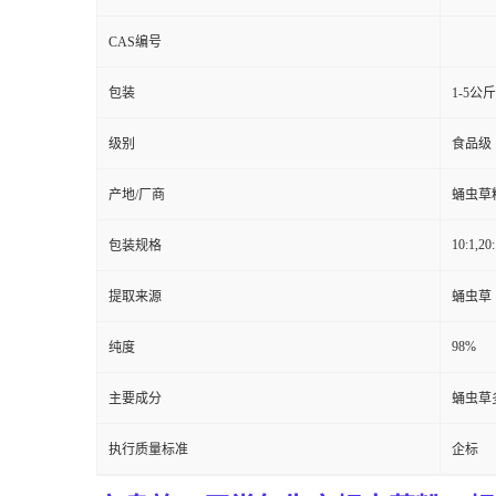
CAS编号
包装
1-5公
级别
食品级
产地/厂商
蛹虫草
10:1,20:
包装规格
提取来源
蛹虫草
98%
纯度
主要成分
蛹虫草
执行质量标准
企标