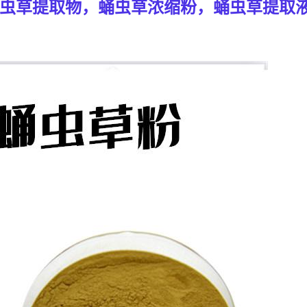
虫草提取物，蛹虫草浓缩粉，蛹虫草提取液