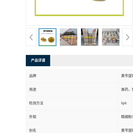
产品详请
品牌
黄芩提
用途
兽药，
hplc
检测方法
外观
精细粉
别名
黄芩提