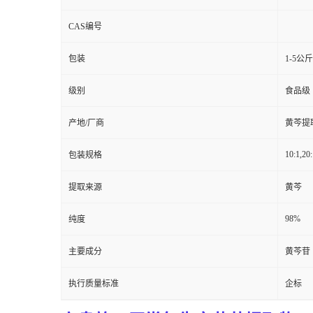
CAS编号
包装
1-5公
级别
食品级
产地/厂商
黄芩提
10:1,20:
包装规格
提取来源
黄芩
98%
纯度
主要成分
黄芩苷
执行质量标准
企标