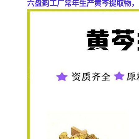
六盘韵工厂常年生产
黄芩提取物，