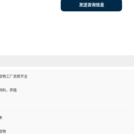
发送咨询信息
取物工厂资质齐全
饲料，养殖
末
取物