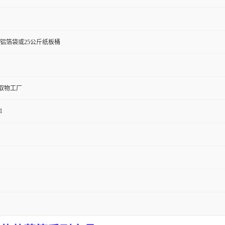
斤铝箔袋或25公斤纸板桶
取物工厂
1