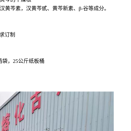
汉黄芩素，汉黄芩甙、黄芩新素、β-谷等成分。
要求订制
袋，25公斤纸板桶