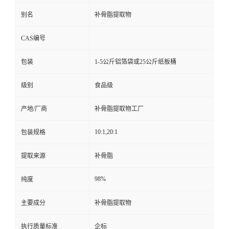
别名
补骨脂提取物
CAS编号
包装
1-5公斤铝箔袋或25公斤纸板桶
级别
食品级
产地/厂商
补骨脂提取物工厂
10:1,20:1
包装规格
提取来源
补骨脂
98%
纯度
主要成分
补骨脂提取物
执行质量标准
企标