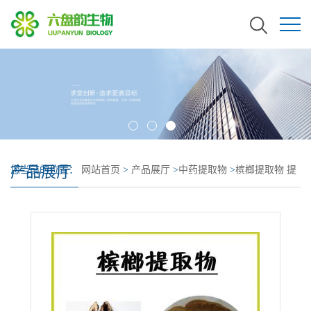
产品展厅
您当前的位置：
网站首页
>
产品展厅
>
中药提取物
>
槟榔提取物 提
供检测报告