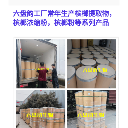
六盘韵工厂常年生产槟榔
提取物，
槟榔浓缩粉，槟榔粉等系列产品