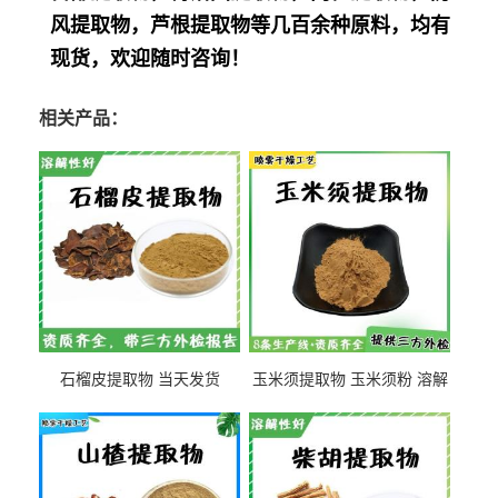
风提取物，芦根提取物等几百余种原料，均有
现货，欢迎随时咨询！
相关产品：
石榴皮提取物 当天发货
玉米须提取物 玉米须粉 溶解
性好