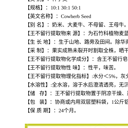
【规格】：10:1 30:1 50:1
【英文名称】：Cowherb Seed
【别 名】：奶米、大麦牛、不母留、王母牛
【
王不留行提取物
来 源】：为石竹科植物麦蓝菜Vacca
【生 长 地】：生于山地、路旁及田间。除
【采 制】：果实成熟未裂开时割取全株，晒
【
王不留行提取物
化学成分】：含王不留行皂甙（v
【
王不留行提取物
性 味】：性平，味苦。
【
王不留行提取物
理化指标】:水分＜5%，灰分
【水溶性】:全水溶，溶于水后澄清透亮，无
【储 存】：
王不留行提取物
置于阴凉干燥、
【包 装】：协商或内用双层塑料袋，1公斤铝
【保 质 期】：24个月。