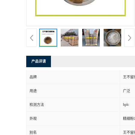
产品详请
品牌
王不留
用途
广泛
hplc
检测方法
外观
精细粉
别名
王不留