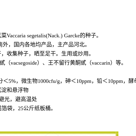
。
ria segetalis(Nack.) Garcke的种子。
华南外，国内各地均产品，主产品河北。
干，收集种子，晒至足干。生用或炒用。
acsegoside）、王不留行黄酮甙（vaccarin）等。
＜5%，微生物1000cfu/g，砷＜10ppm，铅＜10p
沉淀和悬浮物
避光，避高温处
箔袋，25公斤纸板桶。