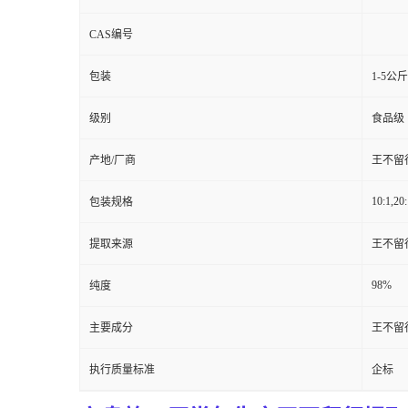
CAS编号
包装
1-5公
级别
食品级
产地/厂商
王不留
10:1,20:
包装规格
提取来源
王不留
98%
纯度
主要成分
王不留
执行质量标准
企标