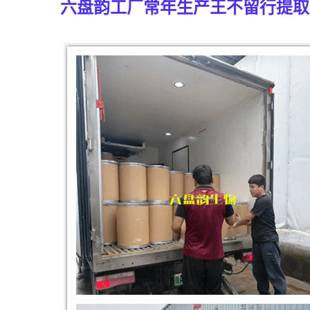
六盘韵工厂常年生产王不留行
提取