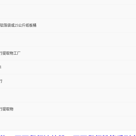
斤铝箔袋或25公斤纸板桶
行提取物工厂
1
行
行提取物