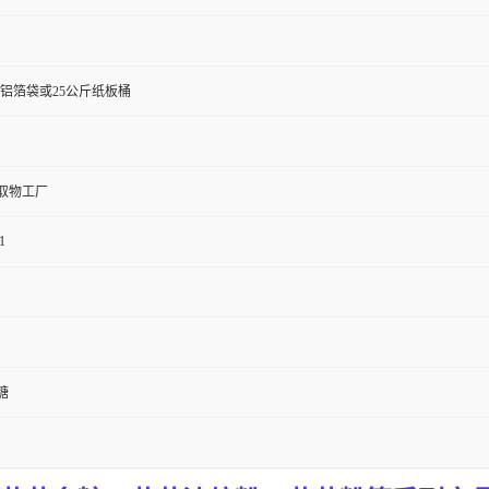
斤铝箔袋或25公斤纸板桶
取物工厂
1
糖