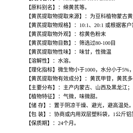
【原料别名】：绵黄芪等。
【
黄芪提取物
提取来源】：为豆科植物蒙古黄
【
黄芪提取物
规格】：10:1、20:1 或根据
【
黄芪提取物
外观】：棕黄色粉末
【
黄芪提取物
目数】：筛选过80-100目
【
黄芪提取物
性味】：味甘，性微温
【溶解性】：水溶。
【理化指标】微生物小于1000，水分小于5%
【
黄芪提取物
有效成分】：黄芪甲苷，黄芪多
【主要分布】：主产内蒙古、山西及黑龙江；
【植物特征】：气微，味微甜。
【储 存】：置于阴凉干燥、避光，避高温处
【包 装】：协商或内用双层塑料袋，1公斤铝
【保质期】：24个月。