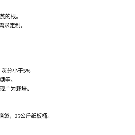
芪的根。
客户需求定制。
，灰分小于5%
糖等。
现广为栽培。
。
箔袋，25公斤纸板桶。