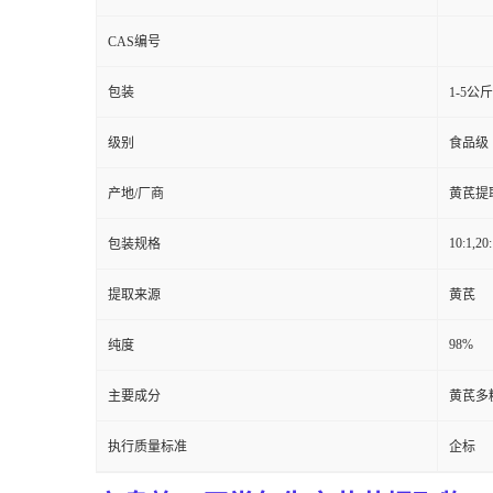
CAS编号
包装
1-5公
级别
食品级
产地/厂商
黄芪提
10:1,20:
包装规格
提取来源
黄芪
98%
纯度
主要成分
黄芪多
执行质量标准
企标