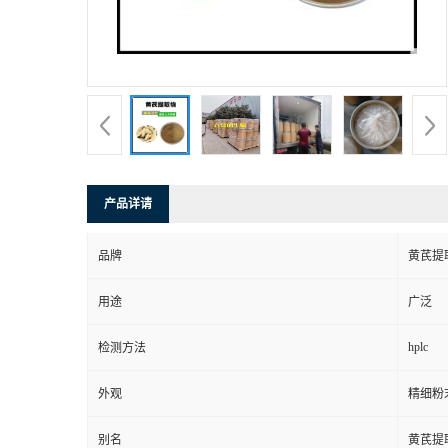
产品详请
品牌
黄芪提
用途
广泛
hplc
检测方法
外观
精细粉
别名
黄芪提