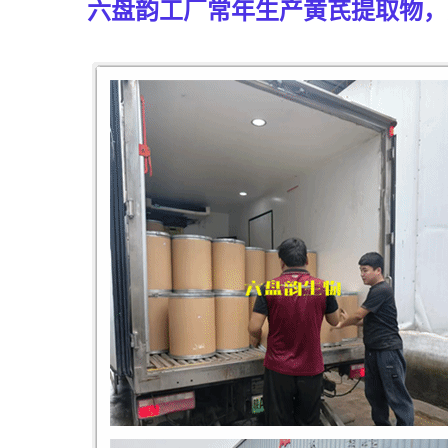
六盘韵工厂常年生产黄芪
提取物，